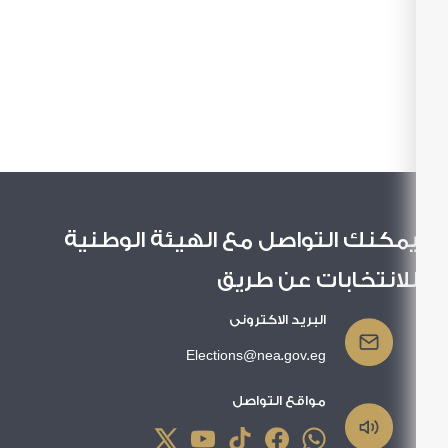
سعــــد
زهــــران
عبد
السند
822,606
حســن
محمـــد
يمامـــه
مكنك التواصل مع الهيئة الوطنية
لانتخابات عن طريق
البريد الاكترونى
Elections@nea.gov.eg
مواقع التواصل