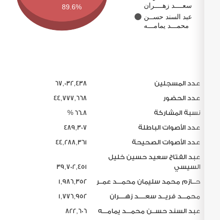
سعــــد زهــــران
89.6%
عبد السند حســن
محمـــد يمامـــه
عدد
المرشحين
الأصوات
عدد المسجلين
67,032,438
عبد
عدد الحضور
44,777,668
الفتاح
سعيد
نسبة المشاركة
66.8 %
39,702,451
حسين
عدد الأصوات الباطلة
489,307
خليل
السيسي
عدد الأصوات الصحيحة
44,288,361
حــازم
عبد الفتاح سعيد حسين خليل
محمد
السيسي
39,702,451
1,986,352
سليمان
محمـــد
حــازم محمد سليمان محمـــد عمــر
1,986,352
عمــر
محمـــد فريــد سعــــد زهــــران
1,776,952
محمـــد
عبد السند حســن محمـــد يمامـــه
822,606
فريــد
1,776,952