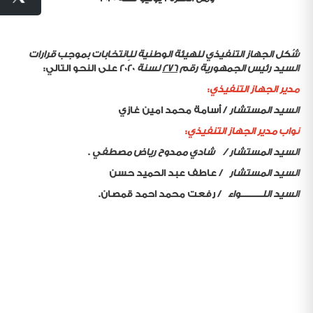
شُكل الجهاز التنفيذي للهيئة الوطنية للِانتخابات بموجب قرارات
السيد رئيس الجمهورية رقم
276
لسنة
2020
على النحو التالي
:
مدير الجهاز التنفيذي
:
السيد المستشار
/
أسامة محمد امين غازي
نواب مدير الجهاز التنفيذي
:
السيد المستشار
/
شادي ممدوح رياض مصطفي
.
السيد المستشار
/
عاطف عبد الحميد حسن
السيد اللــــــــــواء
/
رفعت محمد احمد قمصان
.