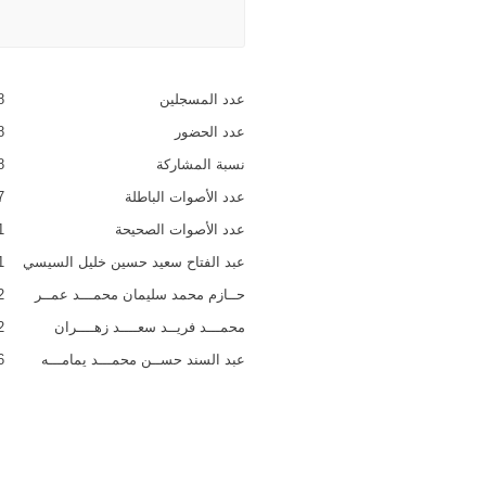
عدد المسجلين
67,032,438
عدد الحضور
44,777,668
نسبة المشاركة
66.8 %
عدد الأصوات الباطلة
489,307
عدد الأصوات الصحيحة
44,288,361
عبد الفتاح سعيد حسين خليل السيسي
39,702,451
حــازم محمد سليمان محمـــد عمــر
1,986,352
محمـــد فريــد سعــــد زهــــران
1,776,952
عبد السند حســن محمـــد يمامـــه
822,606