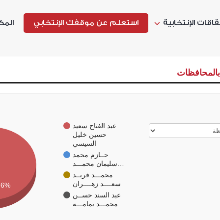
اقات الإنتخابية
استعلم عن موقفك الإنتخابي
المك
عبد الفتاح سعيد
حسين خليل
السيسي
حــازم محمد
سليمان محمـــد…
محمـــد فريــد
سعــــد زهــــران
.6%
عبد السند حســن
محمـــد يمامـــه