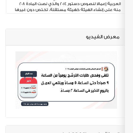
مشاهدة الكل
العربية إعمالا لنصوص دستور 2014 والذي نصت المادة 208
منه على إنشاء الهيئة كهيئة مستقلة، تختص دون غيرها
بإدارة الاستفتاءات، والانتخابات الرئاسية، والنيابية، والمحلية،
بدءا من إعداد قاعدة بيانات الناخبين وتحديثها، واقتراح
تقسيم الدوائر، وتحديد ضوابط الدعاية والتمويل، والإنفاق
الانتخابي، والإعلان عنه، والرقابة عليها، وتيسير إجراءات
معرض الفيديو
تصويت المصريين المقيمين في الخارج، وغير ذلك من
الإجراءات حتى إعلان النتيجة. وذلك كله على النحو الذي
ينظمه القانون.
وقد نصت المادة 209 من الدستور على تشكيل مجلس إدارة
الهيئة من عشرة أعضاء من القضاء والجهات والهيئات
القضائية في مصر، وأن يتم اختيارهم بموجب ندبهم من
هذه الجهات والهيئات القضائية (دون تدخل من السلطة
التنفيذية)، وأن يترأس هذه الهيئة أقدم أعضائها من
محكمة النقض.
كما أوجبت أن يكون للهيئة جهاز تنفيذي دائم يحدد
القانون تشكيله، ونظام العمل به، وحقوق وواجبات أعضائه
وضماناتهم، بما يحقق لهم الحياد والاستقلال والنزاهة.
ويتولى إدارة الاقتراع، والفرز في الاستفتاءات، والانتخابات
أعضاء تابعون للهيئة تحت إشراف مجلس إدارتها، ولها أن
تستعين بأعضاء من الهيئات القضائية.