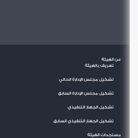
الاستفتاءات والانتخابات بمراعاة القواعد المتعارف عليها
دوليا في هذا المجال، وكذلك مراعاة من الهيئة لأهمية
المتابعة الدولية للانتخابات ، وما تتيحه هذه المتابعة من
استخلاص التقييمات الدولية المحايدة عن العملية
الانتخابية.وقد نص قانون الهيئة في هذا الإطار على
اختصاصها باقتراح إبرام الاتفاقيات التي تدخل في نطاق
عملها، والتعاون مع المنظمات والجهات الدولية
المتخصصة والعاملة في مجال عمل الهيئة.
وتسمح القوانين المنظمة للانتخابات والاستفتاءات في مصر
عن الهيئة
بمتابعة المنظمات الدولية والأجنبية لهذه الانتخابات
تعريف بالهيئة
والاستفتاءات، كما يجوز للهيئة أن توجه الدعوة لوفود من
منظمات أو هيئات دولية أو إقليمية لمتابعة الانتخابات
والاستفتاءات التي تجري تحت إشرافها.
تشكيل مجلس الإدارة الحالي
تشكيل مجلس الإدارة السابق
تشكيل الجهاز التنفيذي
تشكيل الجهاز التنفيذي السابق
مستجدات الهيئة