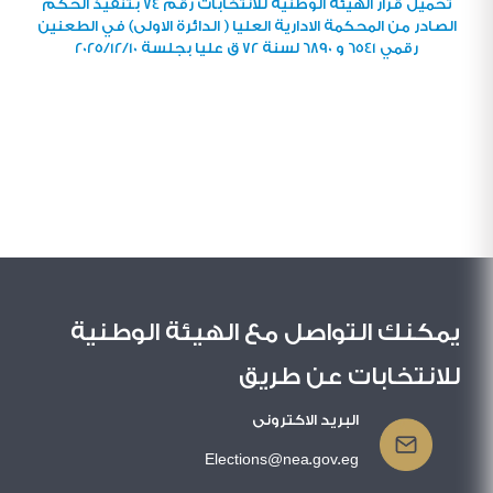
تحميل قرار الهيئة الوطنية للانتخابات رقم 74 بتنفيذ الحكم
الصادر من المحكمة الادارية العليا ( الدائرة الاولى) في الطعنين
رقمي 6541 و 6890 لسنة 72 ق عليا بجلسة 2025/12/10
يمكنك التواصل مع الهيئة الوطنية
للانتخابات عن طريق
البريد الاكترونى
Elections@nea.gov.eg