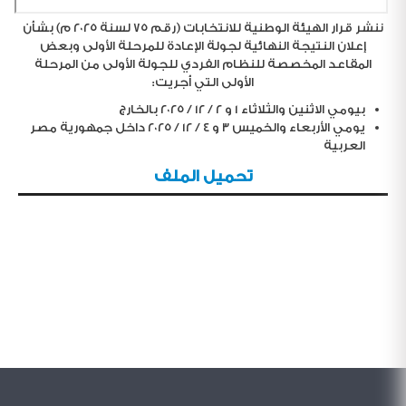
ننشر قرار الهيئة الوطنية للانتخابات (رقم ٧٥ لسنة ٢٠٢٥ م) بشأن
إعلان النتيجة النهائية لجولة الإعادة للمرحلة الأولى وبعض
المقاعد المخصصة للنظام الفردي للجولة الأولى من المرحلة
الأولى التي أجريت:
بيومي الاثنين والثلاثاء ١ و ٢ / ١٢ / ٢٠٢٥ بالخارج
يومي الأربعاء والخميس ٣ و ٤ / ١٢ / ٢٠٢٥ داخل جمهورية مصر
العربية
تحميل الملف